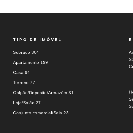
TIPO DE IMÓVEL
E
Sobrado 304
Av
S
Apartamento 199
C
Casa 94
Terreno 77
H
Galpão/Deposito/Armazém 31
S
Loja/Salão 27
S
Conjunto comercial/Sala 23