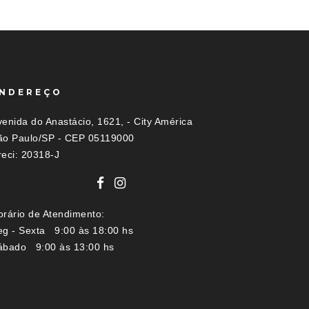
NDEREÇO
enida do Anastácio, 1621, - City América
ão Paulo/SP - CEP 05119000
reci: 20318-J
orário de Atendimento:
eg - Sexta 9:00 às 18:00 hs
ábado 9:00 às 13:00 hs