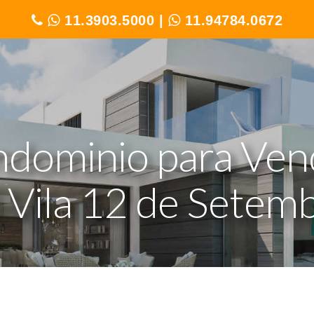
11.3903.5000
|
11.94784.0672
ndominio para Ven
 Vila 12 de Setem