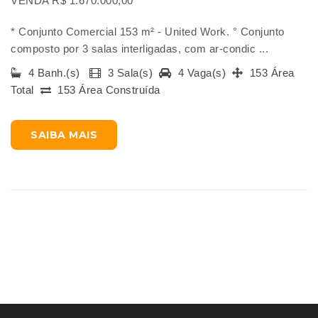
VENDA R$ 1.670.000,00
* Conjunto Comercial 153 m² - United Work. ° Conjunto
composto por 3 salas interligadas, com ar-condic ...
4 Banh.(s)
3 Sala(s)
4 Vaga(s)
153 Área
Total
153 Área Construída
SAIBA MAIS