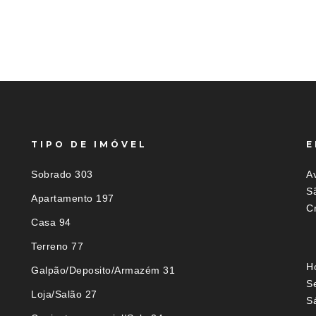
TIPO DE IMÓVEL
E
Sobrado 303
Av
S
Apartamento 197
C
Casa 94
Terreno 77
H
Galpão/Deposito/Armazém 31
S
Loja/Salão 27
S