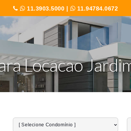
11.3903.5000
|
11.94784.0672
para Locacao Jardim