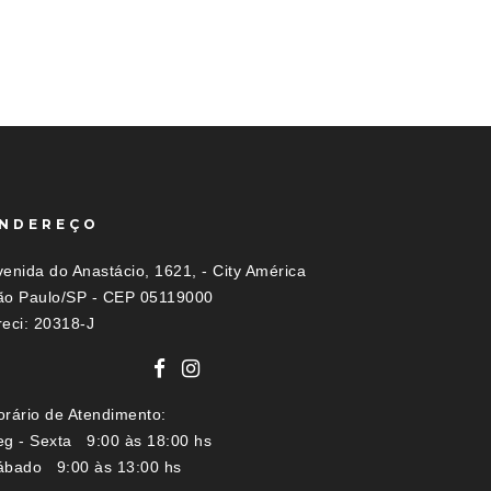
NDEREÇO
enida do Anastácio, 1621, - City América
ão Paulo/SP - CEP 05119000
reci: 20318-J
orário de Atendimento:
eg - Sexta 9:00 às 18:00 hs
ábado 9:00 às 13:00 hs