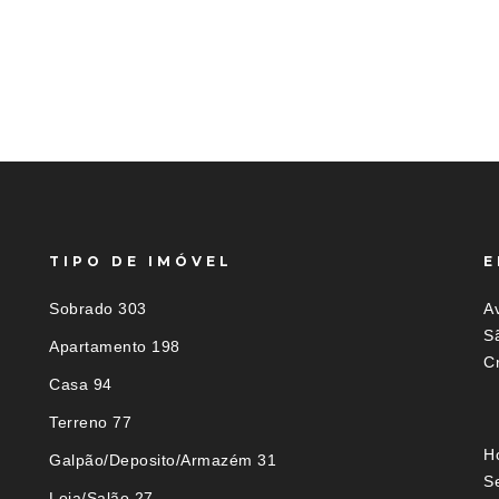
TIPO DE IMÓVEL
E
Sobrado 303
Av
S
Apartamento 198
C
Casa 94
Terreno 77
H
Galpão/Deposito/Armazém 31
S
Loja/Salão 27