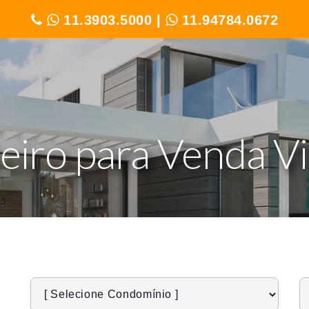
11.3903.5000
|
11.94784.0672
teiro para Venda Vi